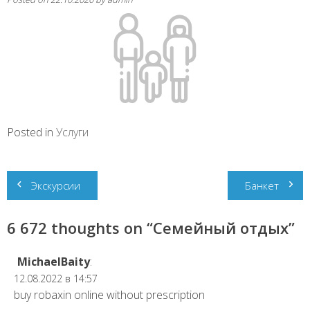
Posted in
Услуги
Навигация
Экскурсии
Банкет
по
6 672 thoughts on “
Семейный отдых
”
записям
MichaelBaity
:
12.08.2022 в 14:57
buy robaxin online without prescription