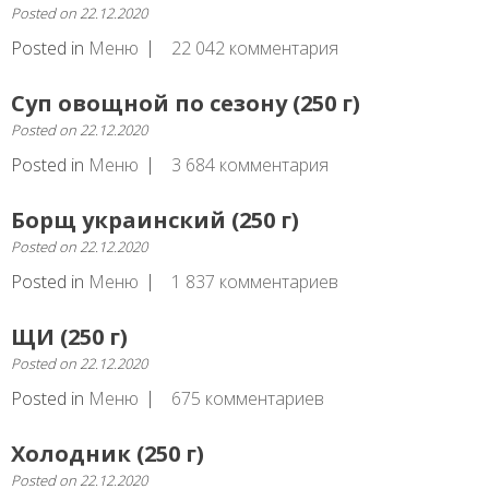
Posted on
22.12.2020
Posted in
Меню
22 042 комментария
Суп овощной по сезону (250 г)
Posted on
22.12.2020
Posted in
Меню
3 684 комментария
Борщ украинский (250 г)
Posted on
22.12.2020
Posted in
Меню
1 837 комментариев
ЩИ (250 г)
Posted on
22.12.2020
Posted in
Меню
675 комментариев
Холодник (250 г)
Posted on
22.12.2020