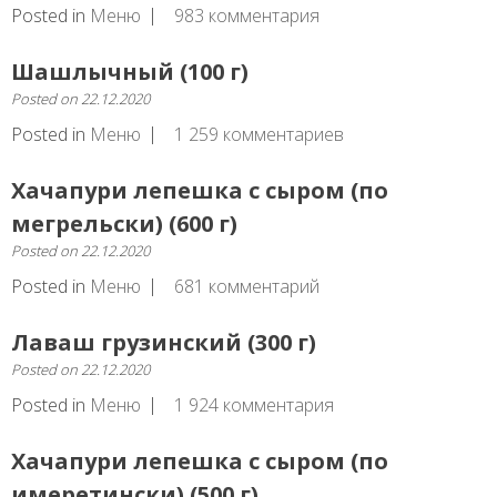
Posted in
Меню
983 комментария
Шашлычный (100 г)
Posted on
22.12.2020
Posted in
Меню
1 259 комментариев
Хачапури лепешка с сыром (по
мегрельски) (600 г)
Posted on
22.12.2020
Posted in
Меню
681 комментарий
Лаваш грузинский (300 г)
Posted on
22.12.2020
Posted in
Меню
1 924 комментария
Хачапури лепешка с сыром (по
имеретински) (500 г)