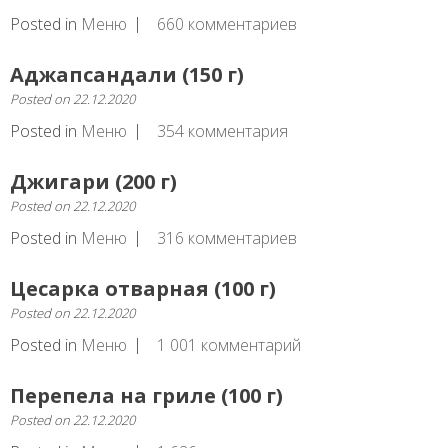
Posted in
Меню
660 комментариев
Аджапсандали (150 г)
Posted on
22.12.2020
Posted in
Меню
354 комментария
Джигари (200 г)
Posted on
22.12.2020
Posted in
Меню
316 комментариев
Цесарка отварная (100 г)
Posted on
22.12.2020
Posted in
Меню
1 001 комментарий
Перепела на гриле (100 г)
Posted on
22.12.2020