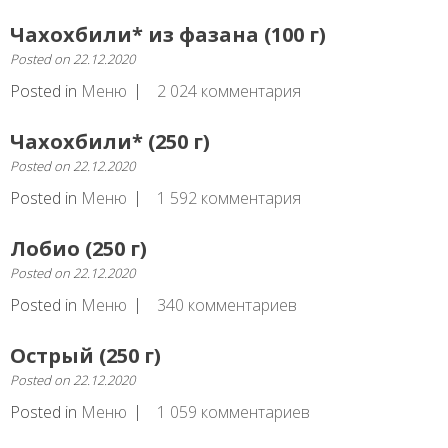
Чахохбили* из фазана (100 г)
Posted on
22.12.2020
Posted in
Меню
2 024 комментария
Чахохбили* (250 г)
Posted on
22.12.2020
Posted in
Меню
1 592 комментария
Лобио (250 г)
Posted on
22.12.2020
Posted in
Меню
340 комментариев
Острый (250 г)
Posted on
22.12.2020
Posted in
Меню
1 059 комментариев