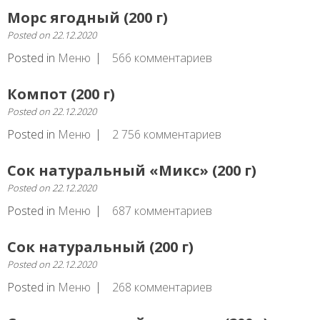
Морс ягодный (200 г)
Posted on
22.12.2020
Posted in
Меню
566 комментариев
Компот (200 г)
Posted on
22.12.2020
Posted in
Меню
2 756 комментариев
Сок натуральный «Микс» (200 г)
Posted on
22.12.2020
Posted in
Меню
687 комментариев
Сок натуральный (200 г)
Posted on
22.12.2020
Posted in
Меню
268 комментариев