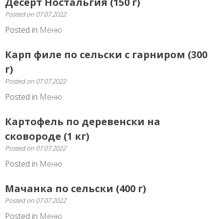
Десерт Ностальгия (150 г)
Posted on
07.07.2022
Posted in
Меню
Карп филе по сельски с гарниром (300
г)
Posted on
07.07.2022
Posted in
Меню
Картофель по деревенски на
сковороде (1 кг)
Posted on
07.07.2022
Posted in
Меню
Мачанка по сельски (400 г)
Posted on
07.07.2022
Posted in
Меню