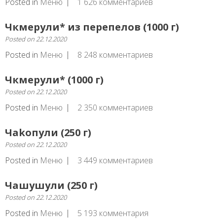
Posted in
Меню
1 626 комментариев
Чкмерули* из перепелов (1000 г)
Posted on
22.12.2020
Posted in
Меню
8 248 комментариев
Чкмерули* (1000 г)
Posted on
22.12.2020
Posted in
Меню
2 350 комментариев
Чаkопули (250 г)
Posted on
22.12.2020
Posted in
Меню
3 449 комментариев
Чашушули (250 г)
Posted on
22.12.2020
Posted in
Меню
5 193 комментария