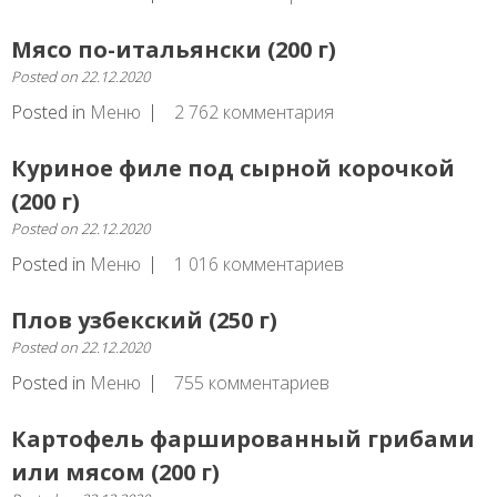
Мясо по-итальянски (200 г)
Posted on
22.12.2020
Posted in
Меню
2 762 комментария
Куриное филе под сырной корочкой
(200 г)
Posted on
22.12.2020
Posted in
Меню
1 016 комментариев
Плов узбекский (250 г)
Posted on
22.12.2020
Posted in
Меню
755 комментариев
Картофель фаршированный грибами
или мясом (200 г)