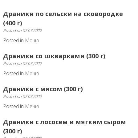
Драники по сельски на сковородке
(400 г)
Posted on
07.07.2022
Posted in
Меню
Драники со шкварками (300 г)
Posted on
07.07.2022
Posted in
Меню
Драники с мясом (300 г)
Posted on
07.07.2022
Posted in
Меню
Драники с лососем и мягким сыром
(300 г)