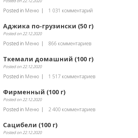
Posted on
22.12.2020
Posted in
Меню
1 031 комментарий
Аджика по-грузински (50 г)
Posted on
22.12.2020
Posted in
Меню
866 комментариев
Ткемали домашний (100 г)
Posted on
22.12.2020
Posted in
Меню
1 517 комментариев
Фирменный (100 г)
Posted on
22.12.2020
Posted in
Меню
2 400 комментариев
Сацибели (100 г)
Posted on
22.12.2020